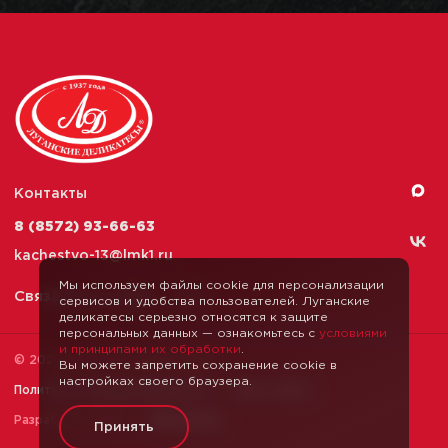
Контакты
8 (8572) 93-66-63
kachestvo-13@
lmk1.ru
Мы используем файлы cookie для персонализации
Связаться с нами
сервисов и удобства пользователей. Луганские
деликатесы серьезно относятся к защите
персональных данных — ознакомьтесь с
условиями
и принципами их обработки
.
© 2026 Луганские Деликатесы
Вы можете запретить сохранение cookie в
настройках своего браузера.
Политика конфиденциальности
Карта сайта
Разработка сайта —
Webformula
Принять