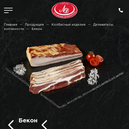
Главная
Продукция
Колбасные изделия
Деликатесы,
копчености
Бекон
Бекон