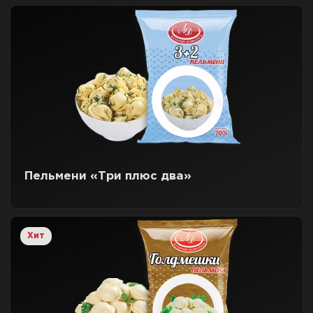
Пельмени «Три плюс два»
Хит