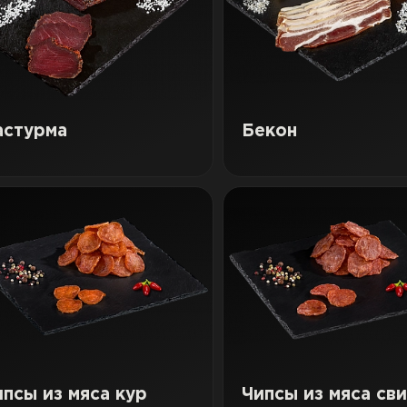
астурма
Бекон
ипсы из мяса кур
Чипсы из мяса св