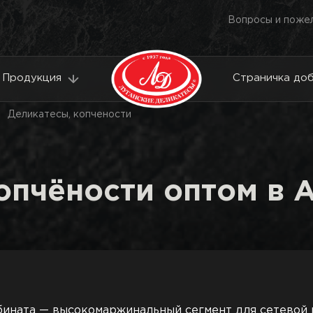
Вопросы и поже
Продукция
Страничка до
Деликатесы, копчености
опчёности оптом в 
бината — высокомаржинальный сегмент для сетевой 