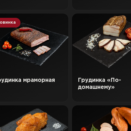
овинка
рудинка мраморная
Грудинка «По-
домашнему»