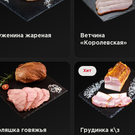
уженина жареная
Ветчина
«Королевская»
Хит
оляшка говяжья
Грудинка к\з