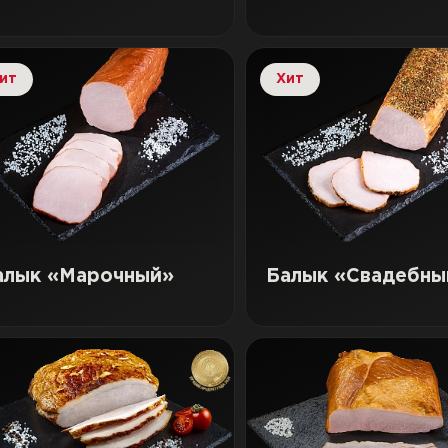
ит
Хит
алык «Марочный»
Балык «Свадебны