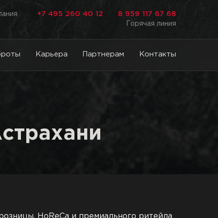
+7 495 260 40 12
8 959 117 67 68
лания
Горячая линия
броты
Карьера
Партнерам
Контакты
Астрахани
розницы, HoReCa и премиального ритейла