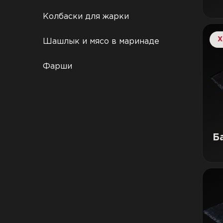
Колбаски для жарки
Х
Шашлык и мясо в маринаде
Фарши
Б