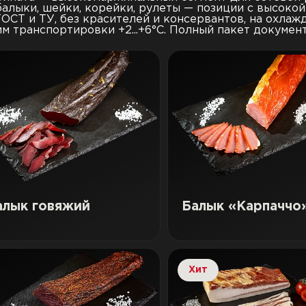
 балыки, шейки, корейки, рулеты — позиции с высок
ОСТ и ТУ, без красителей и консервантов, на охлажд
м транспортировки +2...+6°C. Полный пакет докумен
алык говяжий
Балык «Карпаччо
Хит