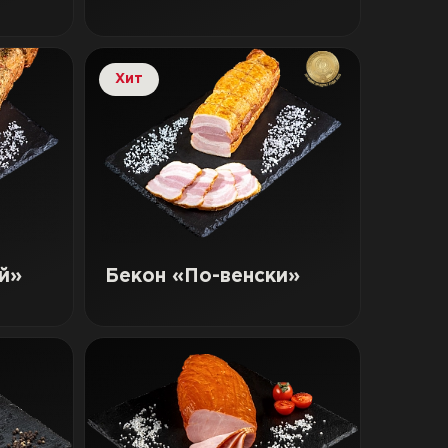
Хит
й»
Бекон «По-венски»