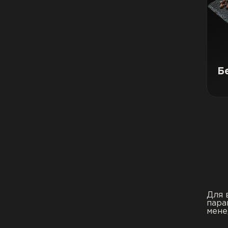
Б
Для 
пара
мене