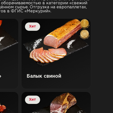
ой оборачиваемостью в категории «свежий
ённом сырье. Отгрузка на европаллетах,
тов в ФГИС «Меркурий».
Хит
»
Балык свиной
Хит