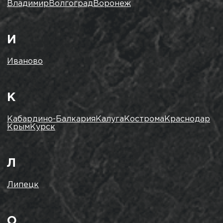
Владимир
Волгоград
Воронеж
И
Иваново
К
Кабардино-Балкария
Калуга
Кострома
Краснодар
Крым
Курск
Л
Липецк
О