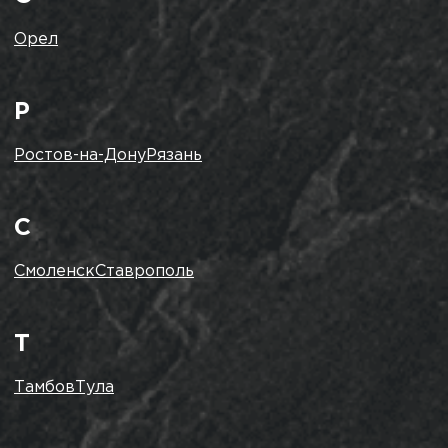
Орел
Р
Ростов-на-Дону
Рязань
С
Смоленск
Ставрополь
Т
Тамбов
Тула