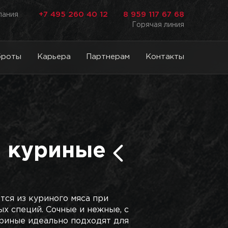
+7 495 260 40 12
8 959 117 67 68
лания
Горячая линия
броты
Карьера
Партнерам
Контакты
 куриные
тся из куриного мяса при
х специй. Сочные и нежные, с
уриные идеально подходят для