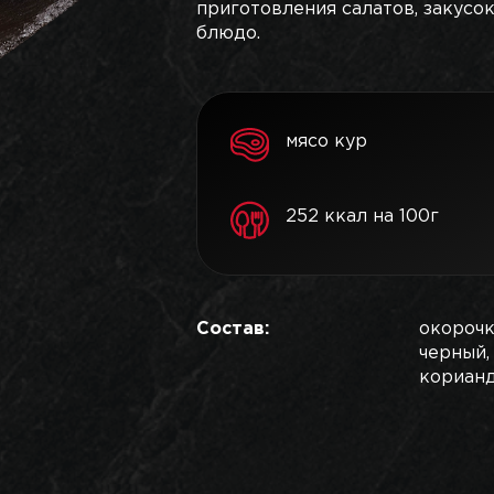
приготовления салатов, закусо
блюдо.
мясо кур
252 ккал на 100г
Состав:
окорочк
черный,
корианд