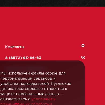
Контакты
8 (8572) 93-66-63
kachestvo-13@
lmk1.ru
Мы используем файлы cookie для
персонализации сервисов и
удобства пользователей. Луганские
Связаться с нами
деликатесы серьезно относятся к
защите персональных данных —
ознакомьтесь с
условиями и
принципами их обработки
.