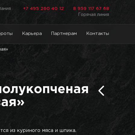
+7 495 260 40 12
8 959 117 67 68
лания
Горячая линия
броты
Карьера
Партнерам
Контакты
вая»
полукопченая
ая»
тся из куриного мяса и шпика.