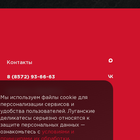
Контакты
8 (8572) 93-66-63
kachestvo-13@
lmk1.ru
Мы используем файлы cookie для
персонализации сервисов и
удобства пользователей. Луганские
Связаться с нами
деликатесы серьезно относятся к
защите персональных данных —
ознакомьтесь с
условиями и
принципами их обработки
.