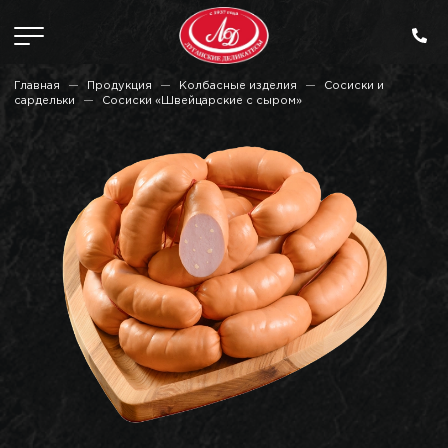
Главная
Продукция
Колбасные изделия
Сосиски и
сардельки
Сосиски «Швейцарские с сыром»