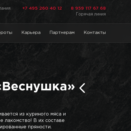
+7 495 260 40 12
8 959 117 67 68
лания
Горячая линия
броты
Карьера
Партнерам
Контакты
«Веснушка»
ивается из куриного мяса и
е лакомство! В их составе
ированные пряности.