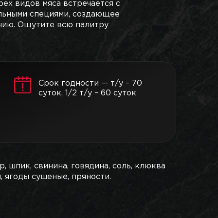
рех видов мяса встречается с
льными специями, создающее
нию. Ощутите всю палитру
Срок годности — т/у – 70
суток, 1/2 т/у – 60 суток
р, шпик, свинина, говядина, соль, клюква
, ягоды сушеные, пряности.