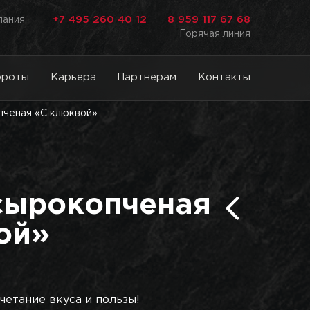
+7 495 260 40 12
8 959 117 67 68
лания
Горячая линия
броты
Карьера
Партнерам
Контакты
пченая «С клюквой»
сырокопченая
ой»
четание вкуса и пользы!