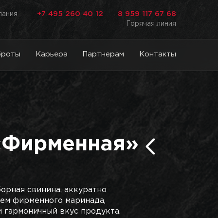
+7 495 260 40 12
8 959 117 67 68
лания
Горячая линия
броты
Карьера
Партнерам
Контакты
«Фирменная»
орная свинина, аккуратно
ием фирменного маринада,
 гармоничный вкус продукта.