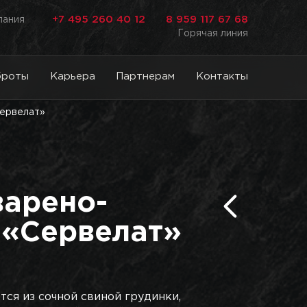
+7 495 260 40 12
8 959 117 67 68
лания
Горячая линия
броты
Карьера
Партнерам
Контакты
Сервелат»
варено-
 «Сервелат»
тся из сочной свиной грудинки,