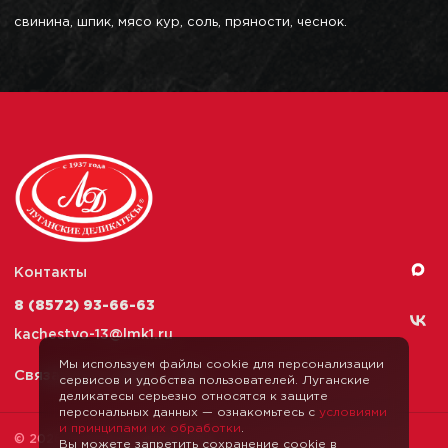
свинина, шпик, мясо кур, соль, пряности, чеснок.
Контакты
8 (8572) 93-66-63
kachestvo-13@
lmk1.ru
Мы используем файлы cookie для персонализации
Связаться с нами
сервисов и удобства пользователей. Луганские
деликатесы серьезно относятся к защите
персональных данных — ознакомьтесь с
условиями
и принципами их обработки
.
© 2026 Луганские Деликатесы
Вы можете запретить сохранение cookie в